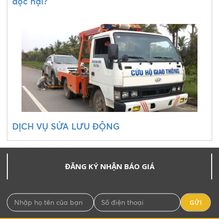
độc hại?
DỊCH VỤ SỬA LƯU ĐỘNG
ĐĂNG KÝ NHẬN BÁO GIÁ
GỬI