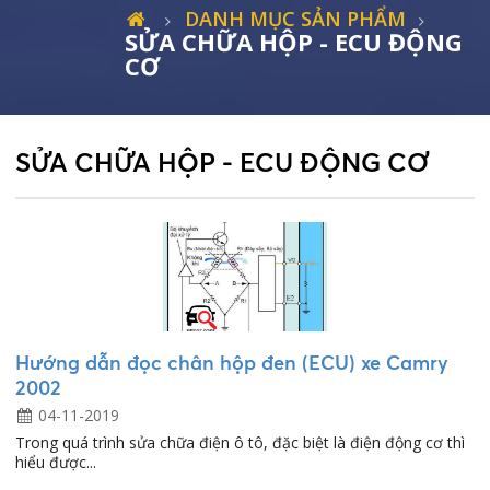
DANH MỤC SẢN PHẨM
SỬA CHỮA HỘP - ECU ĐỘNG
CƠ
SỬA CHỮA HỘP - ECU ĐỘNG CƠ
Hướng dẫn đọc chân hộp đen (ECU) xe Camry
2002
04-11-2019
Trong quá trình sửa chữa điện ô tô, đặc biệt là điện động cơ thì
hiểu được...