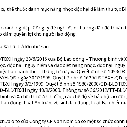
c cụ thể thuộc danh mục nặng nhọc độc hại để làm thủ tục 
ủa doanh nghiệp, Công ty đề nghị được hướng dẫn để thuận t
 đảm quyền lợi cho người lao động.
Xã hội trả lời như sau:
TBXH ngày 28/6/2016 của Bộ Lao động – Thương binh và X
, độc hại, nguy hiểm và đặc biệt nặng nhọc, độc hại, nguy
 việc ban hành theo Thông tư này và Quyết định số 1453/L
TBXH-QĐ ngày 30/7/1996, Quyết định số 1629/LĐTBXH-QĐ n
ĐTBXH ngày 3/3/1999, Quyết định số 1580/2000/QĐ-BLĐTB
/QĐ-BLĐTBXH ngày 18/9/2003, Thông tư số 36/2012/TT-BL
nh và Xã hội thì được hưởng các chế độ về bảo hộ lao động
t Lao động, Luật An toàn, vệ sinh lao động, Luật Bảo hiểm x
 chữa ô tô của Công ty CP Vân Nam đã có một số chức danh 