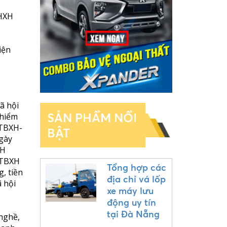
BHXH
iện
ã hội
SẢN PHẨM NỔI
 hiểm
ĐTBXH-
BẬT
gày
XH
ĐTBXH
Tổng hợp các
, tiền
địa chỉ vá lốp
ã hội
xe máy lưu
động uy tín
tại Đà Nẵng
nghề,