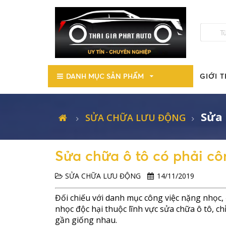
DANH MỤC SẢN PHẨM
GIỚI T
Sửa 
SỬA CHỮA LƯU ĐỘNG
Sửa chữa ô tô có phải cô
SỬA CHỮA LƯU ĐỘNG
14/11/2019
Đối chiếu với danh mục công việc nặng nhọc,
nhọc độc hại thuộc lĩnh vực sửa chữa ô tô, c
gần giống nhau.