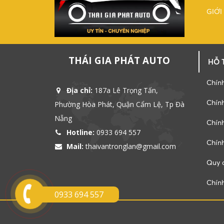
GIỚI
THÁI GIA PHÁT AUTO
HỖ 
Chín
Địa chỉ:
187a Lê Trọng Tấn,
Chính
Phường Hòa Phát, Quận Cẩm Lệ, Tp Đà
Nẵng
Chính
Hotline:
0933 694 557
Chín
Mail:
thaivantronglan@gmail.com
Quy đ
Chín
0933 694 557