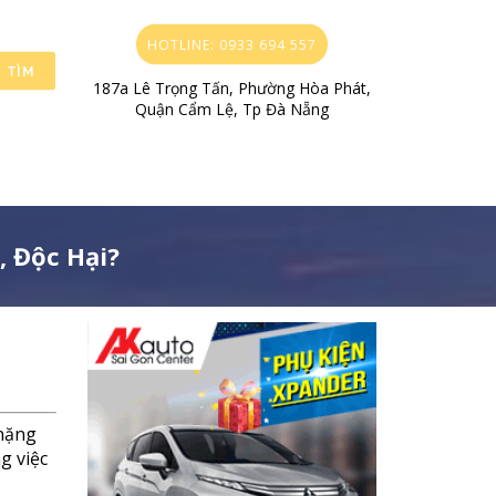
HOTLINE: 0933 694 557
TÌM
187a Lê Trọng Tấn, Phường Hòa Phát,
Quận Cẩm Lệ, Tp Đà Nẵng
, Độc Hại?
 nặng
g việc