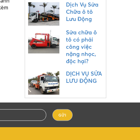
Danh
Dịch Vụ Sửa
 kèm
Chữa ô tô
Lưu Động
Sửa chữa ô
tô có phải
công việc
nặng nhọc,
độc hại?
DỊCH VỤ SỬA
LƯU ĐỘNG
GỬI