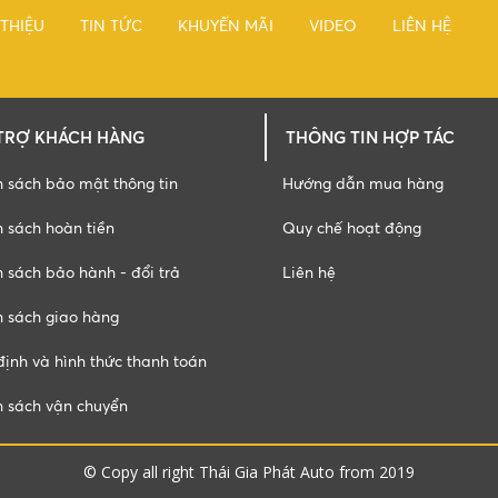
 THIỆU
TIN TỨC
KHUYẾN MÃI
VIDEO
LIÊN HỆ
TRỢ KHÁCH HÀNG
THÔNG TIN HỢP TÁC
h sách bảo mật thông tin
Hướng dẫn mua hàng
 sách hoàn tiền
Quy chế hoạt động
 sách bảo hành - đổi trả
Liên hệ
h sách giao hàng
ịnh và hình thức thanh toán
h sách vận chuyển
© Copy all right
Thái Gia Phát Auto
from 2019