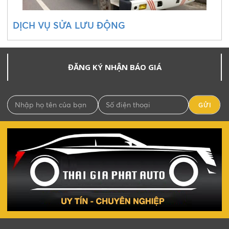
DỊCH VỤ SỬA LƯU ĐỘNG
ĐĂNG KÝ NHẬN BÁO GIÁ
GỬI