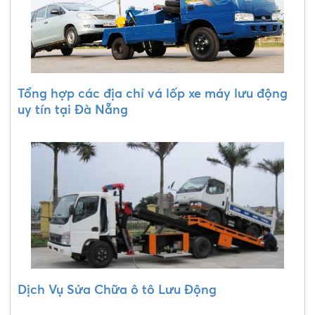
Tổng hợp các địa chỉ vá lốp xe máy lưu động
uy tín tại Đà Nẵng
Dịch Vụ Sửa Chữa ô tô Lưu Động