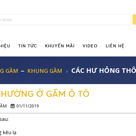
HIỆU
TIN TỨC
KHUYẾN MÃI
VIDEO
LIÊN HỆ
CÁC HƯ HỎNG TH
NG GẦM
KHUNG GẦM
THƯỜNG Ở GẦM Ô TÔ
 GẦM
01/11/2019
sau:
 kêu lạ