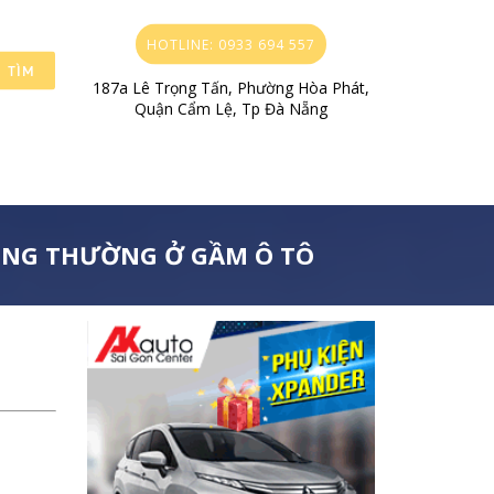
HOTLINE: 0933 694 557
TÌM
187a Lê Trọng Tấn, Phường Hòa Phát,
Quận Cẩm Lệ, Tp Đà Nẵng
ÔNG THƯỜNG Ở GẦM Ô TÔ