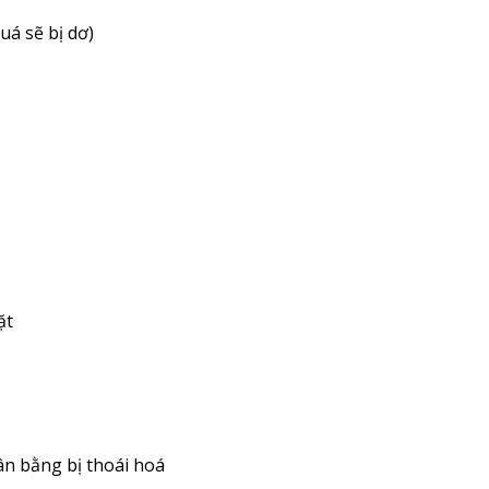
uá sẽ bị dơ)
ặt
ân bằng bị thoái hoá