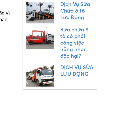
Dịch Vụ Sửa
Chữa ô tô
t. Vì
Lưu Động
chân
Sửa chữa ô
tô có phải
công việc
nặng nhọc,
độc hại?
DỊCH VỤ SỬA
LƯU ĐỘNG