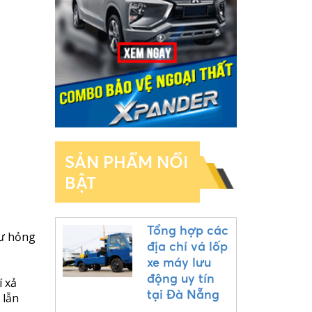
SẢN PHẨM NỔI
BẬT
Tổng hợp các
hư hỏng
địa chỉ vá lốp
xe máy lưu
động uy tín
í xả
tại Đà Nẵng
 lẫn