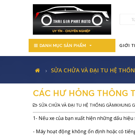
DANH MỤC SẢN PHẨM
GIỚI T
SỬA CHỬA VÀ ĐẠI TU HỆ THỐ
CÁC HƯ HỎNG THÔNG 
SỬA CHỬA VÀ ĐẠI TU HỆ THỐNG GẦMKHUNG
1- Nếu xe của bạn xuất hiện những dấu hiệu 
- Máy hoạt động không ổn định hoặc có tiếng