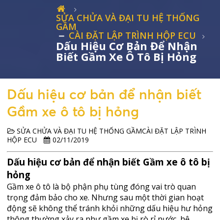
SỬA CHỬA VÀ ĐẠI TU HỆ THỐNG
GẦM
CÀI ĐẶT LẬP TRÌNH HỘP ECU
Dấu Hiệu Cơ Bản Để Nhận
Biết Gầm Xe Ô Tô Bị Hỏng
Dấu hiệu cơ bản để nhận biết
Gầm xe ô tô bị hỏng
SỬA CHỬA VÀ ĐẠI TU HỆ THỐNG GẦMCÀI ĐẶT LẬP TRÌNH
HỘP ECU
02/11/2019
Dấu hiệu cơ bản để nhận biết Gầm xe ô tô bị
hỏng
Gầm xe ô tô là bộ phận phụ tùng đóng vai trò quan
trọng đảm bảo cho xe. Nhưng sau một thời gian hoạt
động sẽ không thể tránh khỏi những dấu hiệu hư hỏng
thông thường xảy ra như gầm xe bị rò rỉ nước, hệ