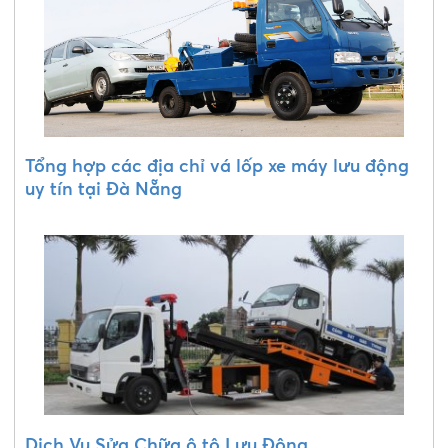
Tổng hợp các địa chỉ vá lốp xe máy lưu động
uy tín tại Đà Nẵng
Dịch Vụ Sửa Chữa ô tô Lưu Động