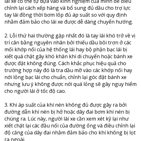
lái xe có thể tự dựa vào kinh nghiệm của mình để điều
chỉnh lại cách xếp hàng và bổ sung đủ dầu cho trợ lực
tay lái đồng thời bơm lốp đủ áp suất so với quy định
nhằm đảm bảo cho lái xe được dễ dàng chuyển hướng.
2. Lỗi thứ hai thường gặp nhất đó là tay lái khó trở về vị
trí cân bằng nguyên nhân bởi thiếu dầu bôi trơn ở các
mối khớp nối của hệ thống lái hay bộ phận bạc lái bị
xiết quá chặt gây khó khăn khi di chuyển hoặc bánh xe
được đặt không đúng. Cách khắc phục hiệu quả cho
trường hợp này đó là tra dầu mỡ vào các khớp nối hay
nới lỏng bạc lái cho chuẩn, chỉnh lại góc đặt bánh xe
nhưng lưu ý không được nới quá lỏng sẽ gây nguy hiểm
cho người lái ở tốc độ cao.
3. Khi áp suất của khí nén không đủ được gây ra bởi
đường dẫn khí nén bị hở hoặc dây đai bơm khí nén bị
chùng ra. Lúc này, người lái xe cần xem xét kỹ lại như
xiết chặt lại các đầu nối của đường ống và điều chỉnh lại
độ căng của dây đai nhằm đảm bảo cho khí không bị lọt
ra ngoài.