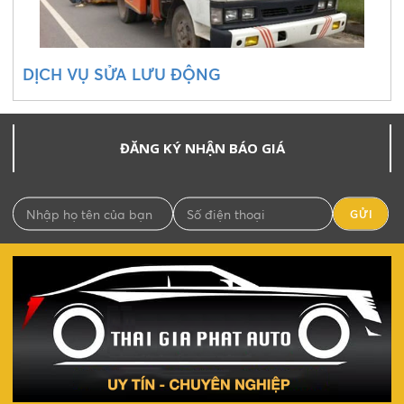
DỊCH VỤ SỬA LƯU ĐỘNG
ĐĂNG KÝ NHẬN BÁO GIÁ
GỬI