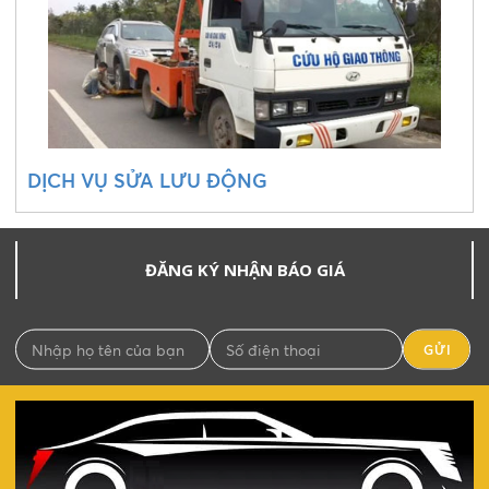
DỊCH VỤ SỬA LƯU ĐỘNG
ĐĂNG KÝ NHẬN BÁO GIÁ
GỬI